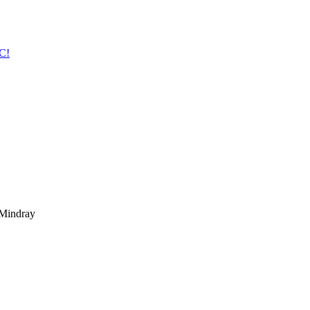
С!
Mindray