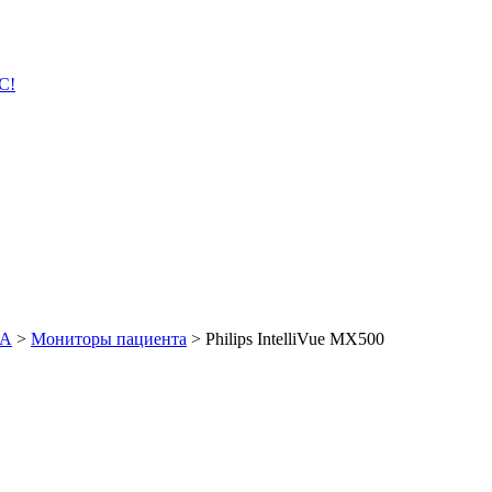
С!
КА
>
Мониторы пациента
>
Philips IntelliVue MX500