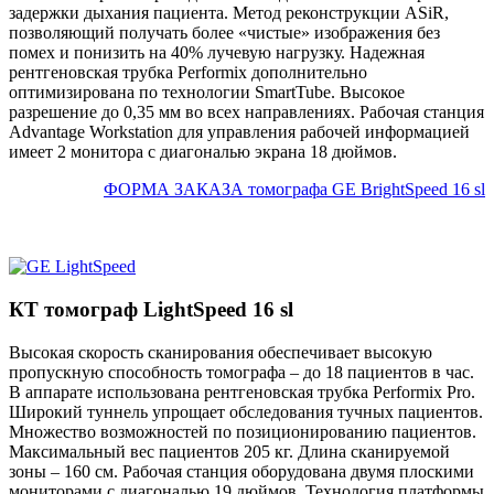
задержки дыхания пациента. Метод реконструкции ASiR,
позволяющий получать более «чистые» изображения без
помех и понизить на 40% лучевую нагрузку. Надежная
рентгеновская трубка Performix дополнительно
оптимизирована по технологии SmartTube. Высокое
разрешение до 0,35 мм во всех направлениях. Рабочая станция
Advantage Workstation для управления рабочей информацией
имеет 2 монитора с диагональю экрана 18 дюймов.
ФОРМА ЗАКАЗА томографа GE BrightSpeed 16 sl
КТ томограф LightSpeed 16 sl
Высокая скорость сканирования обеспечивает высокую
пропускную способность томографа – до 18 пациентов в час.
В аппарате использована рентгеновская трубка Performix Pro.
Широкий туннель упрощает обследования тучных пациентов.
Множество возможностей по позиционированию пациентов.
Максимальный вес пациентов 205 кг. Длина сканируемой
зоны – 160 см. Рабочая станция оборудована двумя плоскими
мониторами с диагональю 19 дюймов. Технология платформы