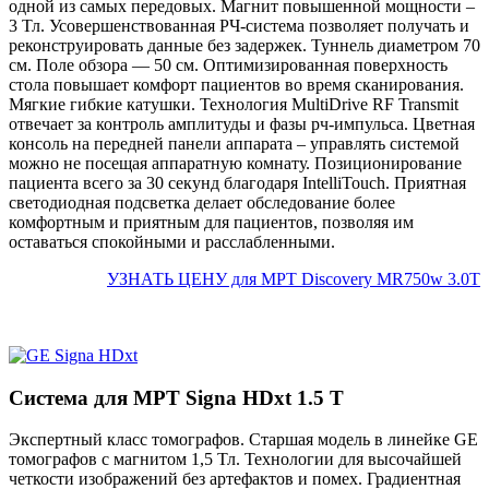
одной из самых передовых. Магнит повышенной мощности –
3 Тл. Усовершенствованная РЧ-система позволяет получать и
реконструировать данные без задержек. Туннель диаметром 70
см. Поле обзора — 50 см. Оптимизированная поверхность
стола повышает комфорт пациентов во время сканирования.
Мягкие гибкие катушки. Технология MultiDrive RF Transmit
отвечает за контроль амплитуды и фазы рч-импульса. Цветная
консоль на передней панели аппарата – управлять системой
можно не посещая аппаратную комнату. Позиционирование
пациента всего за 30 секунд благодаря IntelliTouch. Приятная
светодиодная подсветка делает обследование более
комфортным и приятным для пациентов, позволяя им
оставаться спокойными и расслабленными.
УЗНАТЬ ЦЕНУ для МРТ Discovery MR750w 3.0T
Система для МРТ Signa HDxt 1.5 T
Экспертный класс томографов. Старшая модель в линейке GE
томографов с магнитом 1,5 Тл. Технологии для высочайшей
четкости изображений без артефактов и помех. Градиентная