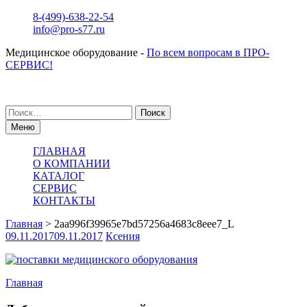
Перейти
8-(499)-638-22-54
к
info@pro-s77.ru
содержимому
Медицинское оборудование -
По всем вопросам в ПРО-
СЕРВИС!
Поиск
по:
Меню
ГЛАВНАЯ
О КОМПАНИИ
КАТАЛОГ
СЕРВИС
КОНТАКТЫ
Главная
>
2aa996f39965e7bd57256a4683c8eee7_L
09.11.2017
09.11.2017
Ксения
Навигация
Главная
по