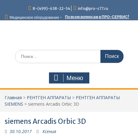
Перейти
8-(499)-638-22-54
info@pro-s77.ru
к
содержимому
По всем вопросам в ПРО-СЕРВИС!
Медицинское оборудование -
Поиск
по:
Меню
Главная
>
РЕНТГЕН АППАРАТЫ
>
РЕНТГЕН АППАРАТЫ
SIEMENS
>
siemens Arcadis Orbic 3D
siemens Arcadis Orbic 3D
30.10.2017
Ксения